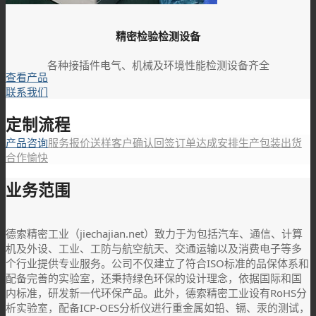
精密检验检测设备
各种接插件电气、机械及环境性能检测设备齐全
查看产品
联系我们
定制流程
产品咨询
服务报价
送样客户
确认回签
订单达成
安排生产
包装出货
合作愉快
业务范围
德索精密工业（jiechajian.net）致力于为包括汽车、通信、计算
机及外设、工业、工防与航空航天、交通运输以及消费电子等多
个行业提供专业服务。公司不仅建立了符合ISO标准的品保体系和
配备完善的实验室，还秉持绿色环保的设计理念，依据国际和国
内标准，研发新一代环保产品。此外，德索精密工业设有RoHS分
析实验室，配备ICP-OES分析仪进行重金属如铅、镉、汞的测试，