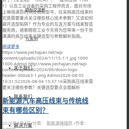
1）以及工业设备的采购工程师而言，面对市场
欧标交流枪
上琳琅满目的供应商和型号，在采购高压线束时
究竟需要重点关注哪些核心技术参数？又该如何
避开选型陷阱？作为专业的互连方案与线束智造
服务商，德索精密工业今天将为您带来一份干货
满满的高压线束关键选型与参数解析指南。
TL系列
阅读更多
https://www.jiechajian.net/wp-
content/uploads/2024/11/15-1-1.jpg
1000
1000
Admin
http://www.jiechajian.net/wp-
关于我们
content/uploads/2024/06/dosin-logo-
header-300x63-1.png
Admin
2026-08-05
10:31:52
2026-08-04 15:37:16
采购高压线束需
要关注哪些参数？关键选型要点全面解析
联系我们
新能源汽车高压线束与传统线
束有哪些区别？
2026年8月4日
/
分类：
新能源接插件
/
作者：
解决方案
Admin