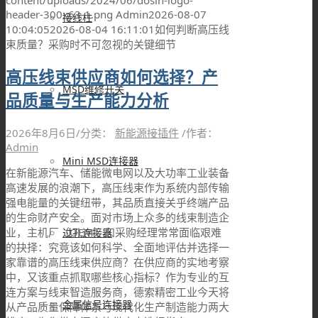
content/uploads/2024/06/dosin-logo-
header-300x63-1.png
Admin
2026-08-07
接线柱
10:04:05
2026-08-04 16:11:01
如何判断高压线
束质量？采购时不可忽视的关键细节
高压线束供应商如何选择？产
MSD维修开关
品质量与生产能力分析
2026年8月6日
/
分类：
新能源接插件
/
作者：
Admin
Mini MSD连接器
在新能源汽车、储能微电网以及大功率工业装备
高速发展的浪潮下，高压线束作为系统内部传输
强电能量的关键纽带，其品质直接关乎终端产品
的生命财产安全。面对市场上众多的线束制造企
业，主机厂（OEM）和采购经理常常面临艰难
过孔连接器
的抉择：究竟该如何科学、全面地评估并选择一
家靠谱的高压线束供应商？在供应商的实地考察
中，又该重点抓取哪些核心指标？作为专业的互
连方案与线束智造服务商，德索精密工业今天将
金属信号连接器
从产品质量保障体系与现代化生产制造能力两大