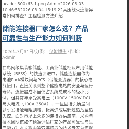
header-300x63-1.png
Admin
2026-08-03
10:46:53
2026-08-04 15:19:22
高压线束连接异
常如何排查？工程检测方法介绍
储能连接器厂家怎么选？产品
可靠性与生产能力如何判断
2026年7月31日
/
分类：
储能插头
/
作者：
Admin
在电网级集装箱储能、工商业储能柜及户用储能
系统（BESS）的快速演进中，储能连接器作为
电池Pack模块间与PCS（储能变流器）的核心电
能接口，直接关系到整个储能电站的安全与运行
寿命。连接器成本虽仅占系统总成本的极小比
例，但其常年承受高电压（1000V-1500V DC）
与大电流（100A-350A），一旦因接头质量问
题引发接触电阻剧增，极易造成局部过热乃至热
失控。面对市场上众多的连接器供应商，采购与
技术团队该如何精准评估厂家的产品可靠性与生
产能力？本文将由德索连接器的技术专家为您提