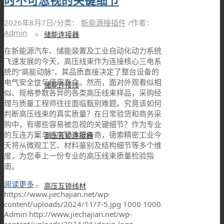
时不可忽视的关键细节
2026年8月7日
/
分类：
新能源接插件
/
作者：
Admin
储能连接器
在新能源汽车、储能装置及工业自动化动力系统
飞速发展的今天，高压线束作为连接核心三电系
统的“高能动脉”，其品质直接决定了整台设备的
电气安全性与使用寿命。然而，面对外观看似相
储能连接线
似、规格参数各异的各类高压线束样品，采购经
理与质量工程师往往面临甄别难题。究竟该如何
判断高压线束的真实质量？在日常验货和商务采
购中，有哪些容易被忽视的关键细节？作为专业
的互连方案与线束智造服务商，德索精密工业今
高压互锁连接器
天将从微观工艺、材料鉴别及结构细节等多个维
度，为您奉上一份专业的高压线束质量检验指
南。
阅读更多
高压互锁线材
https://www.jiechajian.net/wp-
content/uploads/2024/11/7-5.jpg
1000
1000
Admin
http://www.jiechajian.net/wp-