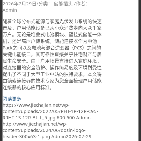
2026年7月29日
/
分类：
储能插头
/
作者：
Admin
随着全球分布式能源与家庭光伏发电系统的快速
普及，户用储能设备已从小众消费走向大众千家
万户。无论是堆叠式电池模块、壁挂式储能一体
机，还是高压户储系统，储能连接器作为电池
Pack之间以及电池与混合逆变器（PCS）之间的
关键电能接口，其可靠性直接关乎住宅财产与居
民生命安全。由于户用场景直接进入家庭环境，
对连接器的安全防护、操作简易度及环境耐受性
提出了不同于大型工业电站的独特要求。本文将
由德索连接器的技术专家为您全面梳理户用储能
连接器的核心应用标准。
阅读更多
https://www.jiechajian.net/wp-
content/uploads/2022/05/RHT-1P-12R-C95-
RRHT-1S-12R-BL-L_5.jpg
600
600
Admin
http://www.jiechajian.net/wp-
content/uploads/2024/06/dosin-logo-
header-300x63-1.png
Admin
2026-07-29