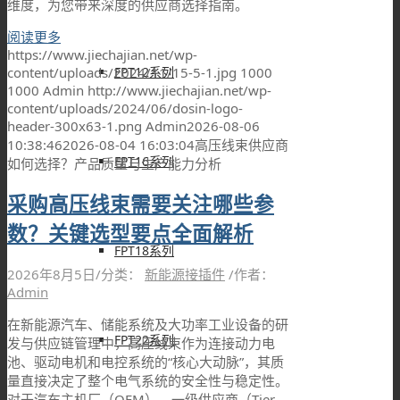
维度，为您带来深度的供应商选择指南。
阅读更多
https://www.jiechajian.net/wp-
content/uploads/2024/11/15-5-1.jpg
1000
FPT12系列
1000
Admin
http://www.jiechajian.net/wp-
content/uploads/2024/06/dosin-logo-
header-300x63-1.png
Admin
2026-08-06
10:38:46
2026-08-04 16:03:04
高压线束供应商
FPT16系列
如何选择？产品质量与生产能力分析
采购高压线束需要关注哪些参
数？关键选型要点全面解析
FPT18系列
2026年8月5日
/
分类：
新能源接插件
/
作者：
Admin
在新能源汽车、储能系统及大功率工业设备的研
FPT22系列
发与供应链管理中，高压线束作为连接动力电
池、驱动电机和电控系统的“核心大动脉”，其质
量直接决定了整个电气系统的安全性与稳定性。
对于汽车主机厂（OEM）、一级供应商（Tier