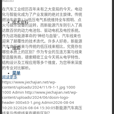
在汽车工业经历百年未有之大变局的今天，电动
化与智能化成为了产业发展的绝对主旋律。传统
燃油车依靠12V低压电气系统维持全车照明、点
技术资料
火与娱乐设备的运转，而新能源汽车则引入了高
达数百伏的动力电池包、驱动电机及电控系统。
作为这场能源革命的“神经与血管”，汽车线束也
迎来了颠覆性的技术迭代。许多人好奇，新能源
汽车高压线束与传统的低压线束相比，究竟存在
搜索
哪些本质上的区别？作为专业的互连方案与线束
智造服务商，德索精密工业今天将从电学特性、
结构设计及工程应用等多个维度，为您带来深度
的专业对比解析。
菜单
阅读更多
https://www.jiechajian.net/wp-
content/uploads/2024/11/9-1-1.jpg
1000
1000
Admin
http://www.jiechajian.net/wp-
content/uploads/2024/06/dosin-logo-
header-300x63-1.png
Admin
2026-08-04
10:20:32
2026-08-04 15:30:05
新能源汽车高压
线束与传统线束有哪些区别？