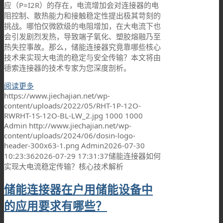
应（P=I2R）的存在，电流增加会对连接器的电
阻控制、散热能力和接触稳定性提出极其苛刻的
挑战。哪怕仅微欧级的电阻增加，在大电流下也
会引发剧烈发热，导致端子氧化、塑胶熔融乃至
热失控事故。那么，储能连接器究竟靠哪些核心
技术来实现大电流的稳定与安全传输？本文将由
德索连接器的技术专家为您深度剖析。
阅读更多
https://www.jiechajian.net/wp-
content/uploads/2022/05/RHT-1P-12O-
RWRHT-1S-12O-BL-LW_2.jpg
1000
1000
Admin
http://www.jiechajian.net/wp-
content/uploads/2024/06/dosin-logo-
header-300x63-1.png
Admin
2026-07-30
10:23:36
2026-07-29 17:31:37
储能连接器如何
实现大电流稳定传输？核心技术解析
储能连接器在户用储能设备中
的应用要求有哪些？