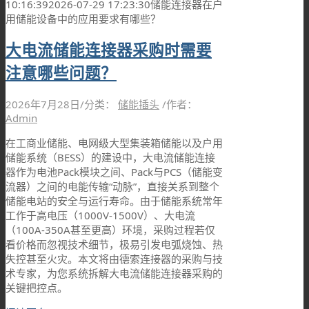
10:16:39
2026-07-29 17:23:30
储能连接器在户
用储能设备中的应用要求有哪些？
大电流储能连接器采购时需要
注意哪些问题？
2026年7月28日
/
分类：
储能插头
/
作者：
Admin
在工商业储能、电网级大型集装箱储能以及户用
储能系统（BESS）的建设中，大电流储能连接
器作为电池Pack模块之间、Pack与PCS（储能变
流器）之间的电能传输“动脉”，直接关系到整个
储能电站的安全与运行寿命。由于储能系统常年
工作于高电压（1000V-1500V）、大电流
（100A-350A甚至更高）环境，采购过程若仅
看价格而忽视技术细节，极易引发电弧烧蚀、热
失控甚至火灾。本文将由德索连接器的采购与技
术专家，为您系统拆解大电流储能连接器采购的
关键把控点。