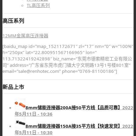
TL高压系列
高压系列
12MM金属高压连接器
[baidu_map id=”map_1521172671″ zl=”17″ nm=”0″ w=”100%”
h=”250px” lat=”22.800951567166965″ lon=”
113.71322419242898″ biz_name=”东莞市德索精密工业有限公
司” address=”广东省东莞市虎门镇大宁文明路13号1号楼801室”
email=”sale@renhotec.com” phone=”0769-81100186″]
新品上市
8mm储能连接器200A接50平方线【品质可靠】
2022
年5月11日 - 10:36
8mm储能连接器150A接35平方线【快速发货】
2022
年5月11日 - 10:30