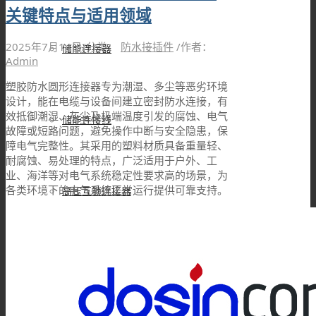
关键特点与适用领域
2025年7月14日
/
分类：
防水接插件
/
作者：
储能连接器
Admin
塑胶防水圆形连接器专为潮湿、多尘等恶劣环境
设计，能在电缆与设备间建立密封防水连接，有
效抵御潮湿、灰尘及极端温度引发的腐蚀、电气
储能连接线
故障或短路问题，避免操作中断与安全隐患，保
障电气完整性。其采用的塑料材质具备重量轻、
耐腐蚀、易处理的特点，广泛适用于户外、工
业、海洋等对电气系统稳定性要求高的场景，为
各类环境下的电气系统正常运行提供可靠支持。
高压互锁连接器
高压互锁线材