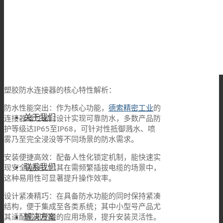
欧标交流枪
TL系列
塑胶防水连接器的核心特性解析：
防水性能突出：作为核心功能，
德索精密工业
的
关于我们
连接器通过密封设计实现可靠防水，多数产品防
护等级达IP65至IP68，可针对性抵御溅水、喷
雾乃至完全浸没等不同场景的防水需求。
安装便捷高效：配备人性化锁定机制，能快速实
联系我们
现安全连接，尤其在需频繁插拔电缆的场景中，
这种易用性可显著提升操作效率。
设计紧凑精巧：在具备防水功能的同时保持紧凑
结构，便于集成至各类系统；其中小型号产品尤
解决方案
其适配空间受限的应用场景，提升安装灵活性。