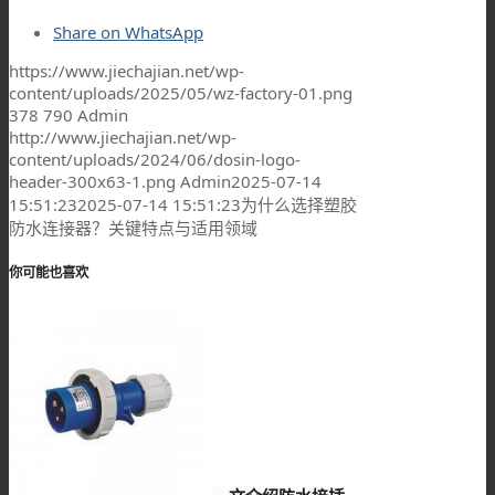
Share on WhatsApp
https://www.jiechajian.net/wp-
content/uploads/2025/05/wz-factory-01.png
378
790
Admin
http://www.jiechajian.net/wp-
content/uploads/2024/06/dosin-logo-
header-300x63-1.png
Admin
2025-07-14
15:51:23
2025-07-14 15:51:23
为什么选择塑胶
防水连接器？关键特点与适用领域
你可能也喜欢