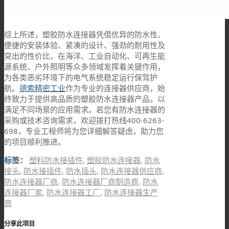
综上所述，塑胶防水连接器凭借优异的防水性、
便捷的安装体验、紧凑的设计、强劲的耐用性及
突出的性价比，在海洋、工业自动化、可再生能
源系统、户外照明等众多领域发挥着关键作用，
为各类恶劣环境下的电气系统稳定运行保驾护
航。
德索精密工业
作为专业的连接器供应商，始
终致力于提供高品质的塑胶防水连接器产品，以
满足不同场景的应用需求。若您有防水连接器的
采购或技术咨询需求，欢迎拨打热线400-6263-
698，专业工程师将为您详细解答疑虑，助力您
的项目顺利推进。
标签：
塑料防水接插件
,
塑胶防水连接器
,
防水
接头
,
防水接插件
,
防水插头
,
防水连接器供应商
,
防水连接器厂商
,
防水连接器厂商制造商
,
防水
连接器厂家
,
防水连接器工厂
,
防水连接器生产
商
分享此项目