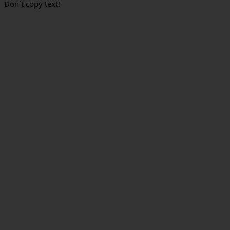
Don`t copy text!