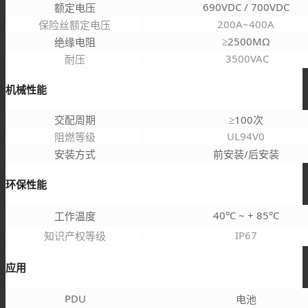
690VDC / 700VDC
额定电压
200A~400A
保险丝额定电压
≥2500MΩ
绝缘电阻
3500VAC
耐压
机械性能
交配周期
≥100次
UL94V0
阻燃等级
安装方式
前安装/后安装
环保性能
40°C ~ + 85°C
工作温度
IP67
知识产权等级
应用
PDU
电池