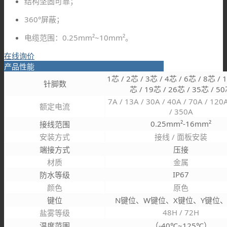
结构坚固可靠；
360°屏蔽；
电缆范围：0.25mm²~10mm²。
在线询价
产品性能
1芯 / 2芯 / 3芯 / 4芯 / 6芯 / 8芯 / 
针脚数
芯 / 19芯 / 26芯 / 35芯 / 5
7A / 13A / 30A / 40A / 70A / 120
额定电流
/ 350A
0.25mm²-16mm²
接线范围
安装方式
接线 / 面板安装
端接方式
压接
材质
金属
IP67
防水等级
颜色
原色
键位
N键位、W键位、X键位、Y键位、
48H / 72H
盐雾等级
温度范围
（-40℃~125℃）