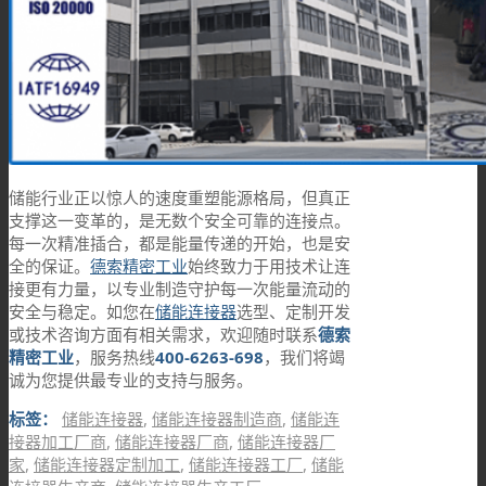
储能行业正以惊人的速度重塑能源格局，但真正
支撑这一变革的，是无数个安全可靠的连接点。
每一次精准插合，都是能量传递的开始，也是安
全的保证。
德索精密工业
始终致力于用技术让连
接更有力量，以专业制造守护每一次能量流动的
安全与稳定。如您在
储能连接器
选型、定制开发
或技术咨询方面有相关需求，欢迎随时联系
德索
精密工业
，服务热线
400-6263-698
，我们将竭
诚为您提供最专业的支持与服务。
标签：
储能连接器
,
储能连接器制造商
,
储能连
接器加工厂商
,
储能连接器厂商
,
储能连接器厂
家
,
储能连接器定制加工
,
储能连接器工厂
,
储能