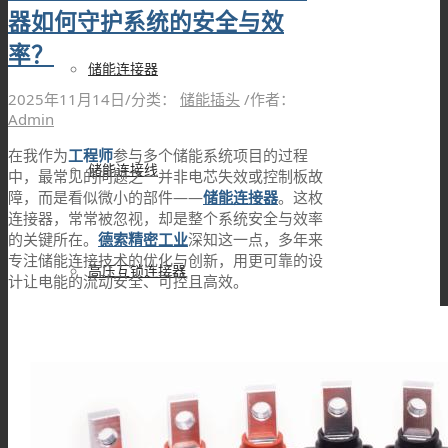
器如何守护系统的安全与效
率？
储能连接器
2025年11月14日
/
分类：
储能插头
/
作者：
Admin
在我作为
工程师
参与多个储能系统项目的过程
储能连接线
中，最常见的问题之一并非电芯失效或控制板故
障，而是看似微小的部件——
储能连接器
。这枚
连接器，常常被忽视，却是整个系统安全与效率
的关键所在。
德索精密工业
深知这一点，多年来
专注储能连接技术的优化与创新，用更可靠的设
高压互锁连接器
计让电能的流动安全、可控且高效。
高压互锁线材