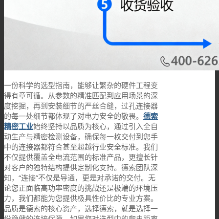
一份科学的选型指南，能够让繁杂的硬件工程变
得有章可循。从参数的精准匹配到应用场景的深
度挖掘，再到安装细节的严丝合缝，过孔连接器
的每一处细节都体现了对电力安全的敬畏。
德索
精密工业
始终坚持以品质为核心，通过引入全自
动生产与精密检测设备，确保每一枚交付到您手
中的连接器都符合甚至超越行业安全标准。我们
不仅提供覆盖全电流范围的标准产品，更擅长针
对客户的独特结构提供定制化支持。德索团队深
知，“连接”不仅是导通，更是对承诺的交付。无
论您正面临高功率密度的挑战还是极端的环境压
力，我们都能为您提供极具性价比的专业方案。
品质是德索的核心资产，选择德索，就是选择一
份稳健的连接保障。如果您对选型中的爬电距离