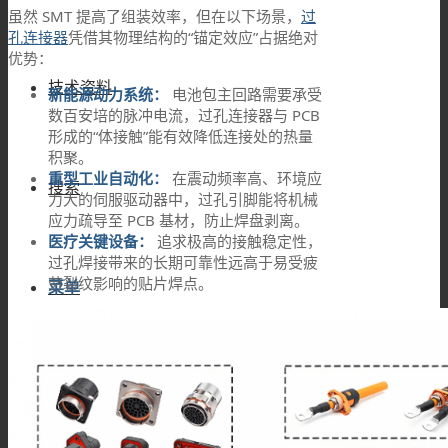
虽然 SMT 提高了组装效率，但在以下场景，
过
孔连接器
凭借其物理结构的“锚定效应”占据绝对
优势：
技术资料
新能源动力系统：
电池包主回路需要承受
数百安培的脉冲电流，过孔连接器与 PCB
形成的“体接触”能有效降低连接处的热量
积聚。
重型工业自动化：
在震动频率高、环境应
搜索
力大的伺服驱动器中，过孔引脚能将机械
应力疏导至 PCB 基材，防止焊盘剥离。
医疗关键设备：
追求极高的接触稳定性，
过孔焊接带来的长期可靠性远高于易受疲
劳裂纹影响的贴片焊点。
菜单