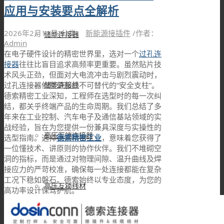
应用与安装要点全解析
2026年2月11日
/
分类：
新能源接插件
/
作者：
储能连接器
Admin
在电子硬件设计的精密世界里，选对一个
过孔连
接器
往往比盲目追求高频率更重要。虽然贴片技
术风头正劲，但面对大电流冲击与剧烈震动时，
储能连接线
过孔连接器依然是那根不可替代的“安全支柱”。
德索精密工业深知，工程师在选型时的每一次纠
结，都关乎终端产品的生命周期。我们总结了多
年来在工业控制、汽车电子及通信基站领域的实
战经验，旨在为您提供一份兼具深度与实操性的
高压互锁连接器
选型指南。选择
德索精密工业
，意味着您获得了
一位懂技术、讲原则的协作伙伴。我们不堆砌空
洞的指标，而是通过对物理间隙、温升曲线及焊
接应力的严苛校准，确保每一处连接都能在复杂
工况下稳如磐石。德索始终以专业态度，为您的
高压互锁线材
高功率设计保驾护航。