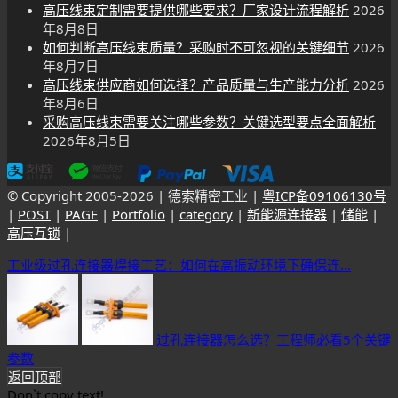
高压线束定制需要提供哪些要求？厂家设计流程解析
2026
年8月8日
如何判断高压线束质量？采购时不可忽视的关键细节
2026
年8月7日
高压线束供应商如何选择？产品质量与生产能力分析
2026
年8月6日
采购高压线束需要关注哪些参数？关键选型要点全面解析
2026年8月5日
© Copyright 2005-
2026 | 德索精密工业 |
粤ICP备09106130号
|
POST
|
PAGE
|
Portfolio
|
category
|
新能源连接器
|
储能
|
高压互锁
|
工业级过孔连接器焊接工艺：如何在高振动环境下确保连...
过孔连接器怎么选？工程师必看5个关键
参数
返回顶部
Don`t copy text!