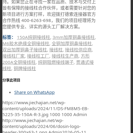
持。如果您正在寻找一家在品质、技术与交付上
皆有保障的接线柱合作伙伴，或者需要针对您的
新项目进行方案打样，欢迎拨打德索连接器官方
合作热线 400-6263-698，我们的项目经理将为
您提供专业、详实的源头工厂解决方案。
标签：
150A纯铜接线柱
,
3mm加厚铜鼻接线柱
,
M6胶木绝缘全铜接线柱
,
全铜加厚铜鼻接线柱
,
双出加厚铜鼻子接线柱
,
接线柱
,
接线柱供应商
,
接线柱厂家
,
接线柱工厂
,
接线柱生产商
,
方形
200A全铜接线柱
,
纯铜阻燃接线端子
,
贯通式接
线柱
,
铜牌接线柱
分享此项目
Share on WhatsApp
https://www.jiechajian.net/wp-
content/uploads/2024/11/DS-FM8M5-EB-
5225-35-150A-R-3.jpg
1000
1000
Admin
http://www.jiechajian.net/wp-
content/uploads/2024/06/dosin-logo-
header-300x63-1.png
Admin
2026-05-11