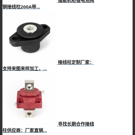
储能机柜锂电池纯
铜接线柱200A带…
接线柱定制厂家：
支持来图来样加工，…
寻找长期合作接线
柱供应商：厂家直销…