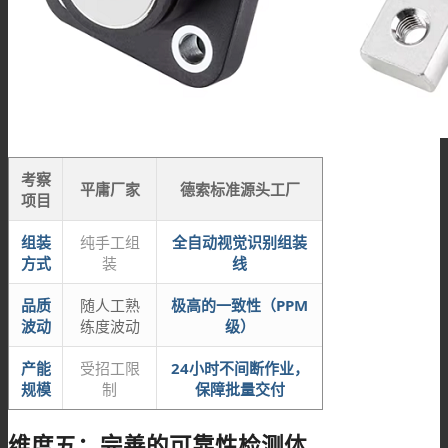
考察
平庸厂家
德索标准源头工厂
项目
组装
纯手工组
全自动视觉识别组装
方式
装
线
品质
随人工熟
极高的一致性（PPM
波动
练度波动
级）
产能
受招工限
24小时不间断作业，
规模
制
保障批量交付
维度五：完善的可靠性检测体