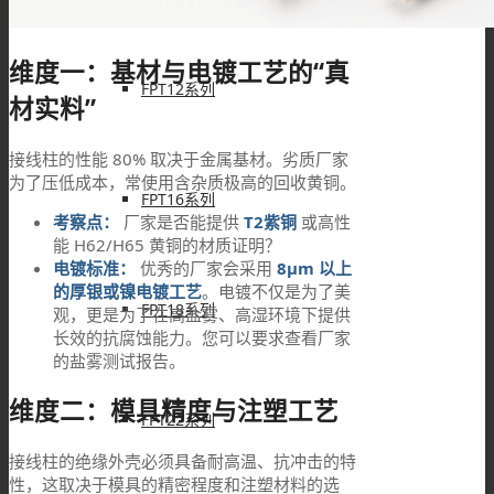
维度一：基材与电镀工艺的“真
FPT12系列
材实料”
接线柱的性能 80% 取决于金属基材。劣质厂家
为了压低成本，常使用含杂质极高的回收黄铜。
FPT16系列
考察点：
厂家是否能提供
T2紫铜
或高性
能 H62/H65 黄铜的材质证明？
电镀标准：
优秀的厂家会采用
8μm 以上
的厚银或镍电镀工艺
。电镀不仅是为了美
FPT18系列
观，更是为了在高盐雾、高湿环境下提供
长效的抗腐蚀能力。您可以要求查看厂家
的盐雾测试报告。
维度二：模具精度与注塑工艺
FPT22系列
接线柱的绝缘外壳必须具备耐高温、抗冲击的特
性，这取决于模具的精密程度和注塑材料的选