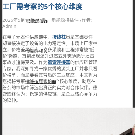
工厂需考察的5个核心维度
2026年5月11日
/
分类：
新能源接插件
/
作者：
储能连接器
Admin
在电子元器件供应链中，
接线柱
虽是基础零件，
却直接决定了设备的电力稳定性。市场上厂家林
立，价格差异巨大，许多采购和工程师常被“低
储能连接线
价”迷惑，直到出现温升过高或外壳酥脆等质量
事故才追悔莫及。作为
德索连接器
的供应链管理
专家，我深知寻找一家优秀的源头工厂并非只看
价格单，而是要看其背后的工业底座。本文将为
您揭秘考察接线柱厂家的5个核心维度，助您在
高压互锁连接器
纷杂的市场中筛选出真正的实力派合作伙伴。德
索始终认为：稳定的供应链，是企业核心竞争力
的延伸。
高压互锁线材