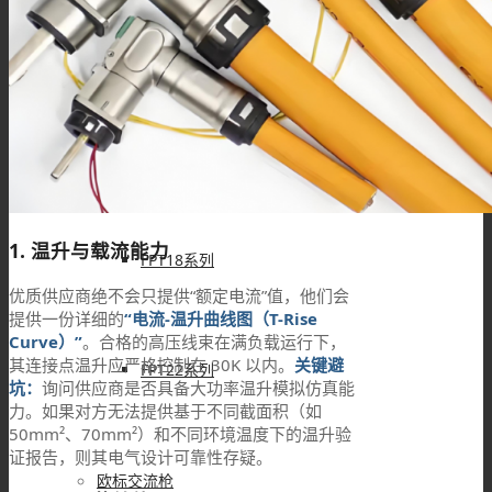
FPT12系列
FPT16系列
1. 温升与载流能力
FPT18系列
优质供应商绝不会只提供“额定电流”值，他们会
提供一份详细的
“电流-温升曲线图（T-Rise
Curve）”
。合格的高压线束在满负载运行下，
其连接点温升应严格控制在 30K 以内。
关键避
FPT22系列
坑：
询问供应商是否具备大功率温升模拟仿真能
力。如果对方无法提供基于不同截面积（如
50mm²、70mm²）和不同环境温度下的温升验
证报告，则其电气设计可靠性存疑。
欧标交流枪