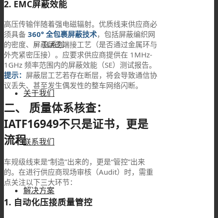
2. EMC屏蔽效能
高压传输伴随着强电磁辐射。优质线束供应商必
须具备
360° 全包裹屏蔽技术
，包括屏蔽编织网
的密度、屏蔽层的端接工艺（是否通过金属环与
TL系列
外壳紧密压接）。应要求供应商提供在 1MHz-
1GHz 频率范围内的屏蔽效能（SE）测试报告。
提示：
屏蔽层工艺若存在断层，将会导致通信协
议丢失、甚至发生偶发性的整车网络闪断。
关于我们
二、 质量体系核查：
IATF16949不只是证书，更是
流程
联系我们
车规级线束是“制造”出来的，更是“管控”出来
的。在进行供应商现场审核（Audit）时，需重
点关注以下三大环节：
解决方案
1. 自动化压接质量管控