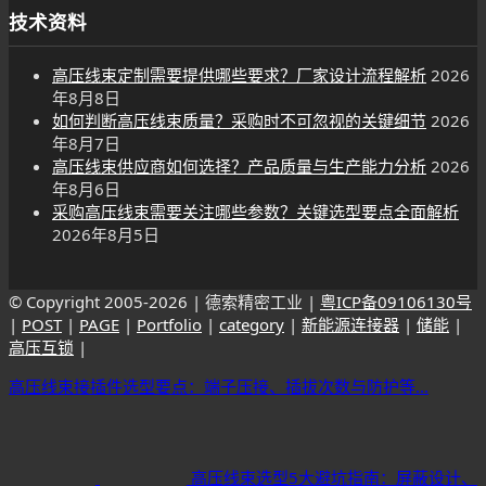
技术资料
高压线束定制需要提供哪些要求？厂家设计流程解析
2026
年8月8日
如何判断高压线束质量？采购时不可忽视的关键细节
2026
年8月7日
高压线束供应商如何选择？产品质量与生产能力分析
2026
年8月6日
采购高压线束需要关注哪些参数？关键选型要点全面解析
2026年8月5日
© Copyright 2005-
2026 | 德索精密工业 |
粤ICP备09106130号
|
POST
|
PAGE
|
Portfolio
|
category
|
新能源连接器
|
储能
|
高压互锁
|
高压线束接插件选型要点：端子压接、插拔次数与防护等...
高压线束选型5大避坑指南：屏蔽设计、