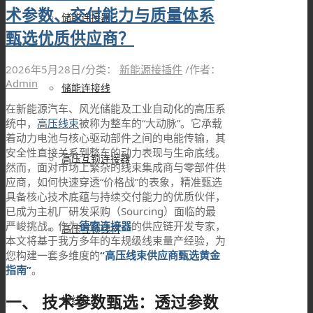
术参数、交付能力与质量体系
储能连接器
甄选优质供应商？
2026年5月28日
/
分类：
新能源接插件
/
作者：
Admin
储能连接线
在新能源汽车、风光储能及工业自动化的高压系
统中，
高压线束
被称为整车的“大动脉”。它承载
着动力电池与核心驱动部件之间的电能传输，其
安全性直接关系到整车的动力表现与生命底线。
高压互锁连接器
然而，面对市场上繁杂的线束集成商与零部件供
应商，如何快速穿透“价格战”的表象，精准甄选
具备核心技术底蕴与持续交付能力的优质伙伴，
已成为主机厂研发采购（Sourcing）面临的最
严峻挑战。作为
德索连接器
的供应链开发专家，
高压互锁线材
本文将基于我方多年的车规级线束量产经验，为
您构建一套多维度的
“高压线束供应商甄选黄金
指南”
。
一、 技术参数甄选：透过参数
接线柱