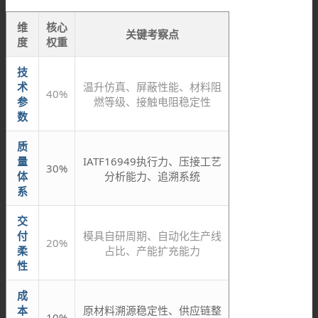
维
核心
关键考察点
度
权重
技
术
温升仿真、屏蔽性能、材料阻
40%
参
燃等级、接触电阻稳定性
数
质
量
IATF16949执行力、压接工艺
30%
体
分析能力、追溯系统
系
交
付
模具自研周期、自动化生产线
20%
柔
占比、产能扩充能力
性
成
本
原材料溯源稳定性、供应链整
10%