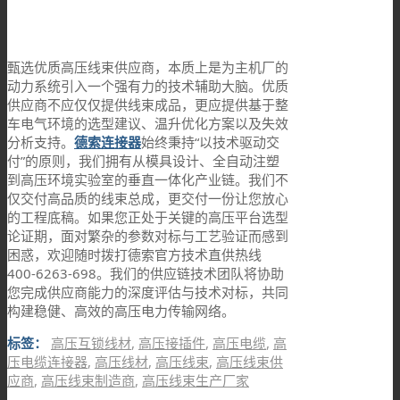
甄选优质高压线束供应商，本质上是为主机厂的
动力系统引入一个强有力的技术辅助大脑。优质
供应商不应仅仅提供线束成品，更应提供基于整
车电气环境的选型建议、温升优化方案以及失效
分析支持。
德索连接器
始终秉持“以技术驱动交
付”的原则，我们拥有从模具设计、全自动注塑
到高压环境实验室的垂直一体化产业链。我们不
仅交付高品质的线束总成，更交付一份让您放心
的工程底稿。如果您正处于关键的高压平台选型
论证期，面对繁杂的参数对标与工艺验证而感到
困惑，欢迎随时拨打德索官方技术直供热线
400-6263-698。我们的供应链技术团队将协助
您完成供应商能力的深度评估与技术对标，共同
构建稳健、高效的高压电力传输网络。
标签：
高压互锁线材
,
高压接插件
,
高压电缆
,
高
压电缆连接器
,
高压线材
,
高压线束
,
高压线束供
应商
,
高压线束制造商
,
高压线束生产厂家