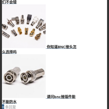
们不会错
你知道BNC接头怎
么选择吗
请问bnc接插件能
不能防水
0
条回复