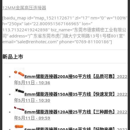
12MM金属高压连接器
[baidu_map id=”map_1521172671″ zl=”17″ nm=”0″ w=”100%”
h=”250px” lat=”22.800951567166965″ lon=”
113.71322419242898″ biz_name=”东莞市德索精密工业有限公
司” address=”广东省东莞市虎门镇大宁文明路13号1号楼801室”
email=”sale@renhotec.com” phone=”0769-81100186″]
新品上市
8mm储能连接器200A接50平方线【品质可靠】
2022
年5月11日 - 10:36
8mm储能连接器150A接35平方线【快速发货】
2022
年5月11日 - 10:30
8mm储能连接器120A接25平方线【三种颜色】
2022
年5月11日 - 09:59
6mm储能连接器100A接16平方线【好物来袭】
2022