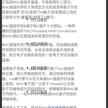
它包括BNC接插件基座、外套和探针三部分。
BNC接插件得名于其锁定方式和其发明者贝尔实
验室的保罗·尼尔(发明了N端子)和安费诺公司的
工程师卡尔·康塞曼(发明了C端子)
FPT12系列
BNC接插件和B端子和C端子十分相似。一种带
螺纹的接插件TNC(Threaded Neill-Concelman)
和BNC相比在微波波段有更好的性能。
FPT16系列
BNC接插件用于射频信号的传输，包括模拟或数
字视频信号的传输、业余无线电设备天线的连
接、航空电子设备和其他的一些电子测试设备的
连接。
FPT18系列
消费电子领域，rca端子逐渐代替了bnc接插件
的位置，用以传输视频信号，通过简单的转换
器，rca端子便可以在只具备bnc接插件的设备
上使用。BNC端子曾广泛用于10base2以太网,
由于同轴电缆为双绞线取代，很难看到有BNC端
FPT22系列
子的网卡。一些ARCNET网络使BNC端子终结的
同轴电缆。
阅读完上文之后，您对于bnc
防水接插件
的使用