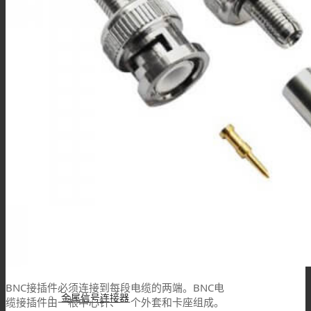
接线柱
MSD维修开关
Mini MSD连接器
过孔连接器
BNC接插件必须连接到每段电缆的两端。BNC电
金属信号连接器
缆接插件由一根中心针、一个外套和卡座组成。