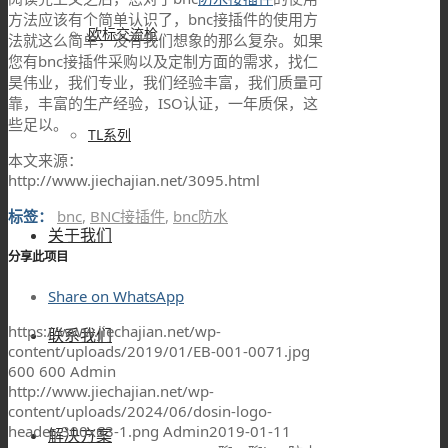
方法应该有个简单认识了，bnc接插件的使用方
欧标交流枪
法就这么简单，没有我们想象的那么复杂。如果
您有bnc接插件采购以及定制方面的需求，找仁
昊伟业，我们专业，我们经验丰富，我们质量可
靠，丰富的生产经验，ISO认证，一年质保，这
些足以。
TL系列
本文来源：
http://www.jiechajian.net/3095.html
标签：
bnc
,
BNC接插件
,
bnc防水
关于我们
分享此项目
Share on WhatsApp
https://www.jiechajian.net/wp-
联系我们
content/uploads/2019/01/EB-001-0071.jpg
600
600
Admin
http://www.jiechajian.net/wp-
content/uploads/2024/06/dosin-logo-
header-300x63-1.png
Admin
2019-01-11
解决方案