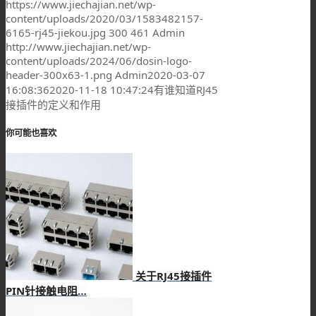
https://www.jiechajian.net/wp-
content/uploads/2020/03/1583482157-
6165-rj45-jiekou.jpg
300
461
Admin
http://www.jiechajian.net/wp-
content/uploads/2024/06/dosin-logo-
header-300x63-1.png
Admin
2020-03-07
16:08:36
2020-11-18 10:47:24
有谁知道RJ45
接插件的定义和作用
你可能也喜欢
关于RJ45接插件
PIN针接触电阻…