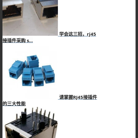
学会这三招，rj45
接插件采购 s…
请掌握RJ45接插件
的三大性能