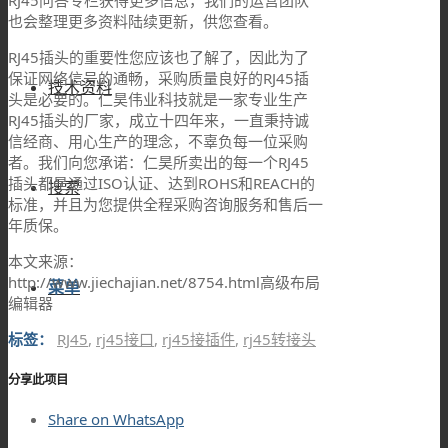
RJ45问答专栏获得更多信息，我们的运营团队
也会整理更多资料陆续更新，供您查看。
RJ45插头的重要性您应该也了解了，因此为了
保证网络信号的通畅，采购质量良好的RJ45插
技术资料
头是必要的。仁昊伟业科技就是一家专业生产
RJ45插头的厂家，成立十四年来，一直秉持诚
信经商、用心生产的理念，不辜负每一位采购
者。我们向您承诺：仁昊所卖出的每一个RJ45
插头都是通过ISO认证、达到ROHS和REACH的
搜索
标准，并且为您提供全程采购咨询服务和售后一
年质保。
本文来源：
http://www.jiechajian.net/8754.html高级布局
菜单
编辑器
标签：
RJ45
,
rj45接口
,
rj45接插件
,
rj45转接头
分享此项目
Share on WhatsApp