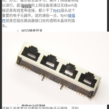
讯、办公、娱乐甚至是学习，离开了网络都将难
以进行。而无论您的上网设备是通过无线wifi连
接线柱
接还是有线宽带连接，都少不了
RJ45
插头这个
重要的电子元器件。说的通俗一点，RJ45
接插
件
就是您插在路由器接口处的透明水晶状的插
头。
MSD维修开关
Mini MSD连接器
过孔连接器
金属信号连接器
这种几乎家家户户都能见到的电子元器件，不知