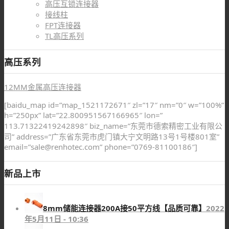
高压互锁连接器
接线柱
FPT连接器
TL高压系列
高压系列
12MM金属高压连接器
[baidu_map id=”map_1521172671″ zl=”17″ nm=”0″ w=”100%”
h=”250px” lat=”22.800951567166965″ lon=”
113.71322419242898″ biz_name=”东莞市德索精密工业有限公
司” address=”广东省东莞市虎门镇大宁文明路13号1号楼801室”
email=”sale@renhotec.com” phone=”0769-81100186″]
新品上市
8mm储能连接器200A接50平方线【品质可靠】
2022
年5月11日 - 10:36