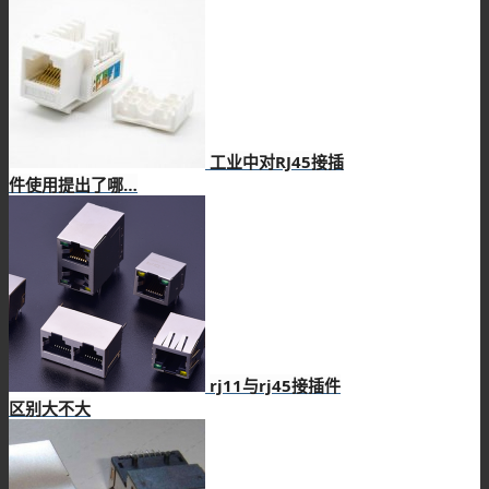
工业中对RJ45接插
件使用提出了哪…
rj11与rj45接插件
区别大不大