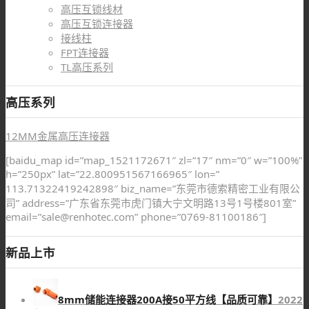
高压互锁线材
高压互锁连接器
接线柱
FPT连接器
TL高压系列
高压系列
12MM金属高压连接器
[baidu_map id=”map_1521172671″ zl=”17″ nm=”0″ w=”100%”
h=”250px” lat=”22.800951567166965″ lon=”
113.71322419242898″ biz_name=”东莞市德索精密工业有限公
司” address=”广东省东莞市虎门镇大宁文明路13号1号楼801室”
email=”sale@renhotec.com” phone=”0769-81100186″]
新品上市
8mm储能连接器200A接50平方线【品质可靠】
2022