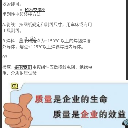
收紧即可。
欧标交流枪
半刚性电缆装接方法
A.剥线：按图纸规定和剥线尺寸，用车床或专用
工具剥线。
TL系列
B.焊料：应采用熔点为+150°C 以上的焊锡焊接
外导体，熔点+125°C以上焊锡焊接内导体。
03
关于我们
检查：装接好的电缆组件应做接触电阻、绝缘电
阻、介质耐压试验。
联系我们
解决方案