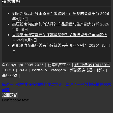
技术资料
如何判断高压线束质量？采购时不可忽视的关键细节
2026
年8月7日
高压线束供应商如何选择？产品质量与生产能力分析
2026
年8月6日
采购高压线束需要关注哪些参数？关键选型要点全面解析
2026年8月5日
新能源汽车高压线束与传统线束有哪些区别？
2026年8月4
日
© Copyright 2005-
2026 | 德索精密工业 |
粤ICP备09106130号
|
POST
|
PAGE
|
Portfolio
|
category
|
新能源连接器
|
储能
|
高压互锁
|
简述一下微型电子接插件的发展之路
整理了一些射频接插件技术
问答
返回顶部
Don`t copy text!