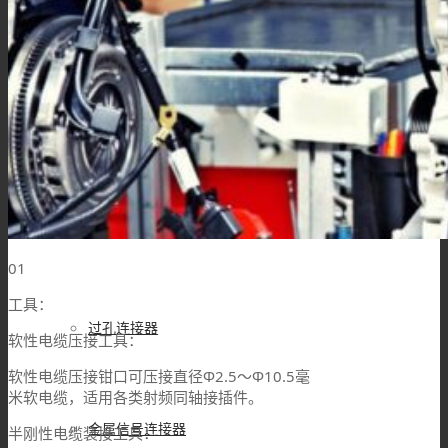
接线柱
MSD维修开关
Mini MSD连接器
01
工具：
过孔连接器
软性电缆压接工具：
软性电缆压接钳口可压接直径Φ2.5～Φ10.5毫
米软电缆，适用各类射频同轴接插件。
金属信号连接器
半刚性电缆装接工具：