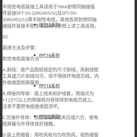
半刚性电缆装接工具适用于SMA射频同轴接插
件装接SFT-50-2(RG405/U)及SFT-50-
3(RG402/U)等半刚性电缆，其他各类射频同轴
FPT12系列
接插件装接半刚性电缆时可参照上述工具适用。
02
装接方法及步骤：
FPT16系列
软性电缆装接方法
A.剥线：按产品图纸规定的尺寸剥线，用剥线钳
工具或刀片剥线均可，但不得损坏电缆芯线，内
外绝缘层和屏蔽层。
FPT18系列
B.焊接内导体：装上线夹和护线套，用熔点为
+125°C以上的焊锡将内导体焊到电缆芯线上。
注意不要把电缆绝缘层烫坏。
FPT22系列
C.压接外导体：用压接钳将线夹压成六方，使电
缆屏蔽与外导体良好接触。
D.装上热缩管：用吹风枪均匀吹热风，视热缩管