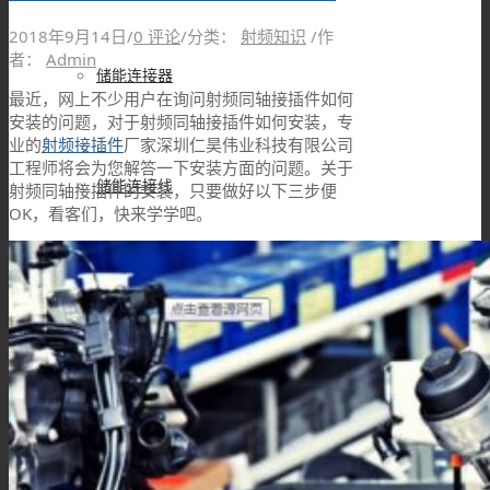
2018年9月14日
/
0 评论
/
分类：
射频知识
/
作
者：
Admin
储能连接器
最近，网上不少用户在询问射频同轴接插件如何
安装的问题，对于射频同轴接插件如何安装，专
业的
射频接插件
厂家深圳仁昊伟业科技有限公司
工程师将会为您解答一下安装方面的问题。关于
储能连接线
射频同轴接插件的安装，只要做好以下三步便
OK，看客们，快来学学吧。
高压互锁连接器
高压互锁线材