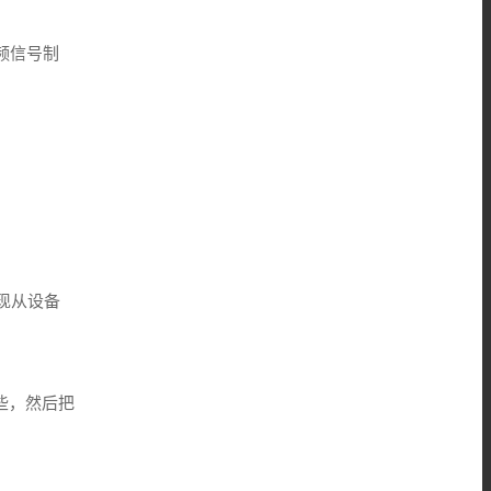
频信号制
。
现从设备
些，然后把