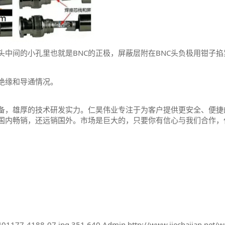
头中间的小孔里也就是BNC的正极，屏蔽层附在BNC头负极用钳子
绝缘和导通情况。
备，雄厚的技术研发实力。仁昊伟业专注于为客户提供更安全、便捷
国内畅销，还远销国外。市场是巨大的，只要你有信心与我们合作，
5401177-4188-07.jpg
351
640
Admin
http://www.jiechajian.net/w