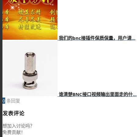
技术资料
我们的bnc接插件保质保量，用户请…
搜索
菜单
谁清楚BNC接口视频输出里面走的什…
0
条回复
发表评论
想加入讨论吗？
免费贡献！