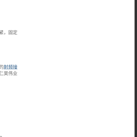
掐紧，固定
的
射频接
仁昊伟业
p-