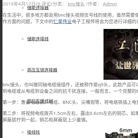
2019年4月17日
/
0 评论
/
分类：
bnc接头
/
作者：
Admin
储能连接器
在生活中，很多地方都会用bnc接头视频信号线的使用，虽然需要使
作方面的问题，下文中的
仁昊伟业
电子工程师将会为您进行详细的
储能连接线
高压互锁连接器
bnc接头，也叫做同轴电缆接插件，还被称作是q9头，此款产品
到电缆或从电缆到设备之间的抗干扰连接。一般而言，一个完整的b
高压互锁线材
第一步：准备电烙铁、电缆、BNC头、尖嘴钳等，将电烙铁插上电
第二步：将视频电缆拨开1.5cm左右，露出0.6cm左右的铜芯
屏蔽层拧到一起，铜芯和屏蔽层上少量锡。
接线柱