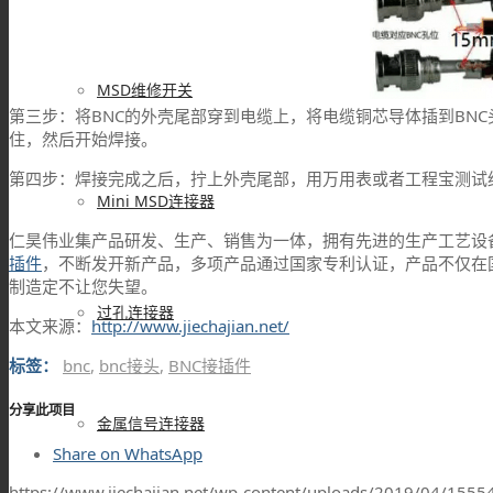
MSD维修开关
第三步：将BNC的外壳尾部穿到电缆上，将电缆铜芯导体插到BNC
住，然后开始焊接。
第四步：焊接完成之后，拧上外壳尾部，用万用表或者工程宝测试
Mini MSD连接器
仁昊伟业集产品研发、生产、销售为一体，拥有先进的生产工艺设
插件
，不断发开新产品，多项产品通过国家专利认证，产品不仅在
制造定不让您失望。
过孔连接器
本文来源：
http://www.jiechajian.net/
标签：
bnc
,
bnc接头
,
BNC接插件
分享此项目
金属信号连接器
Share on WhatsApp
https://www.jiechajian.net/wp-content/uploads/2019/04/155