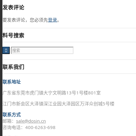
发表评论
要发表评论，您必须先
登录
。
料号搜索
联系我们
联系地址
广东省东莞市虎门镇大宁文明路13号1号楼801室
江门市新会区大泽镇深江业园大泽园区万洋众创城5号楼
联系方式
邮箱：
sale@dosin.cn
咨询电话：400-6263-698