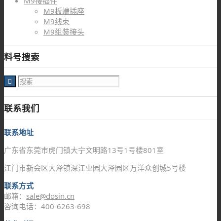
M9接插件
M9板端插座
M9线束
M9组装接头
料号搜索
联系我们
联系地址
广东省东莞市虎门镇大宁文明路13号1号楼801室
江门市新会区大泽镇深江业园大泽园区万洋众创城5号楼
联系方式
邮箱：
sale@dosin.cn
咨询电话：400-6263-698