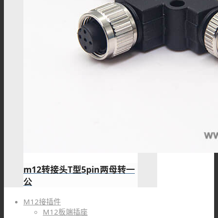
m12转接头T型5pin两母转一
公
M12接插件
M12板端插座