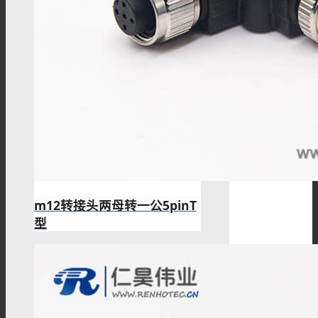
m12转接头两母转一公5pinT
型