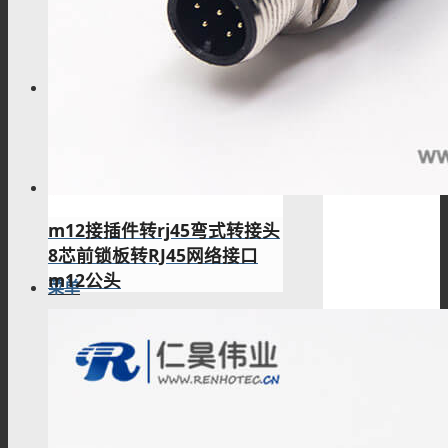
技术资料
搜索
m12接插件转rj45弯式转接头
8芯前锁板转RJ45网络接口
m12公头
菜单