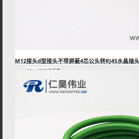
接线柱
MSD维修开关
M12接头d型接头不带屏蔽4芯公头转RJ45水晶插头
Mini MSD连接器
过孔连接器
金属信号连接器