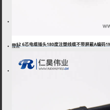
技术资料
m12 6芯电缆插头180度注塑线缆不带屏蔽A编码1M
搜索
菜单