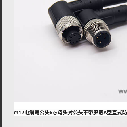
m12电缆弯公头6芯母头对公头不带屏蔽A型直式防水