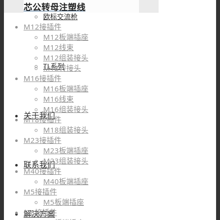
芯公转母注塑线
欧标交流枪
M12接插件
M12板端插座
M12线束
M12组装接头
TL系列
M12转接头
M16接插件
M16板端插座
M16线束
M16组装接头
关于我们
M18接插件
M18组装接头
M23接插件
M23板端插座
M23组装接头
联系我们
M40接插件
M40板端插座
M5接插件
M5板端插座
M8接插件
解决方案