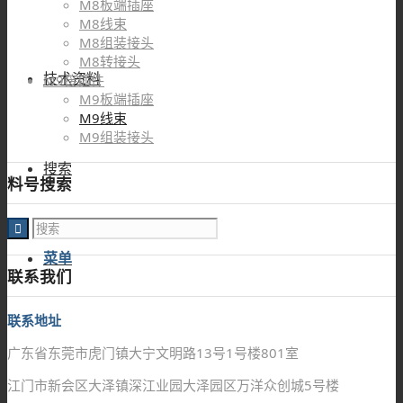
M8板端插座
M8线束
M8组装接头
M8转接头
技术资料
M9接插件
M9板端插座
M9线束
M9组装接头
搜索
料号搜索
菜单
联系我们
联系地址
广东省东莞市虎门镇大宁文明路13号1号楼801室
江门市新会区大泽镇深江业园大泽园区万洋众创城5号楼